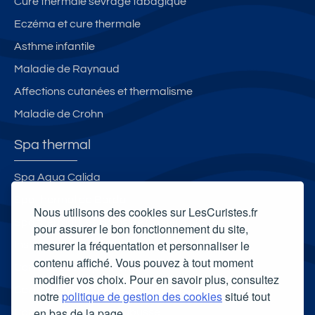
R
Cure thermale sevrage tabagique
E
Eczéma et cure thermale
20
Asthme infantile
26
A
Maladie de Raynaud
U
Affections cutanées et thermalisme
25
Maladie de Crohn
O
C
Spa thermal
T
O
Spa Aqua Calida
B
Spa thermal de Borda
R
Nous utilisons des cookies sur LesCuristes.fr
E
Spa thermal Les Bains de Casteljaloux
pour assurer le bon fonctionnement du site,
20
mesurer la fréquentation et personnaliser le
Institut Anti-Âge d'Enghien-les-Bains
26
contenu affiché. Vous pouvez à tout moment
Carte cadeau spa Vichy
modifier vos choix. Pour en savoir plus, consultez
Carte cadeau spa Bagnoles-de-l'Orne
notre
politique de gestion des cookies
situé tout
en bas de la page.
Carte cadeau spa Saubusse