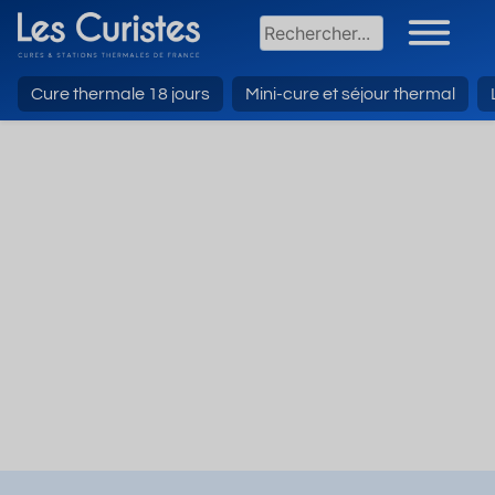
Cure thermale 18 jours
Mini-cure et séjour thermal