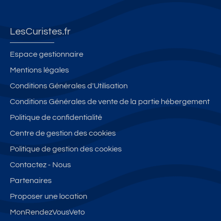
an
R
en
D
n
or
A
t
E
t
a
S
B
C
T
LesCuristes.fr
mi
S
R
H
2
qu
E,
U
A
Espace gestionnaire
e
vu
N
U
Mentions légales
(4
e
EL
S
Conditions Générales d'Utilisation
P
p
LE
S
er
an
)
E
Conditions Générales de vente de la partie hébergement
s)
or
E
Politique de confidentialité
(a
a
Centre de gestion des cookies
p
mi
p
qu
Politique de gestion des cookies
ar
e,
Contactez - Nous
te
pl
Partenaires
m
ei
en
n
Proposer une location
t
ce
MonRendezVousVeto
L
nt