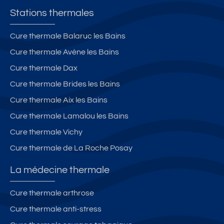
O
re
Stations thermales
T
(A
U
p
Cure thermale Balaruc les Bains
S)
p
Cure thermale Avène les Bains
DI
ar
Cure thermale Dax
S
te
P
m
Cure thermale Brides les Bains
O
en
Cure thermale Aix les Bains
NI
t
Cure thermale Lamalou les Bains
B
H
LE
Y
Cure thermale Vichy
LE
O
Cure thermale de La Roche Posay
05
S
O
E
La médecine thermale
C
RI
T
S)
Cure thermale arthrose
O
Cure thermale anti-stress
B