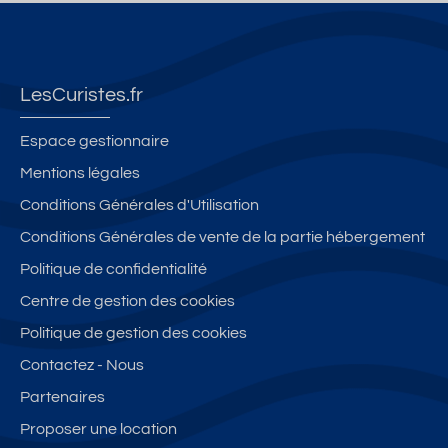
tr
p
v
o
c
e
r
a
n
ô
vi
o
c
a
v
ll
c
a
v
e,
LesCuristes.fr
e
h
n
e
p
4
e
c
c
a
Espace gestionnaire
p
d
e
v
rk
Mentions légales
e
e
s
u
in
Conditions Générales d'Utilisation
r
s
e
e
g
s
T
n
d
p
Conditions Générales de vente de la partie hébergement
o
h
a
é
ri
Politique de confidentialité
n
e
p
g
v
Centre de gestion des cookies
n
r
p
a
é,
e
m
a
g
w
Politique de gestion des cookies
s
e
rt
é
ifi
Contactez - Nous
s
e
e
,
Partenaires
&
m
s
4
T
e
u
p
Proposer une location