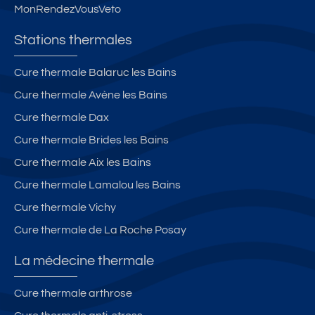
él
n
r
e
MonRendezVousVeto
é
t
la
rs
c
t
m
Stations thermales
a
2
o
bi
bi
n
Cure thermale Balaruc les Bains
n
s
t
Cure thermale Avène les Bains
e
a
g
Cure thermale Dax
n
Cure thermale Brides les Bains
e,
Cure thermale Aix les Bains
in
t
Cure thermale Lamalou les Bains
e
Cure thermale Vichy
r
Cure thermale de La Roche Posay
n
e
La médecine thermale
t
fi
Cure thermale arthrose
b