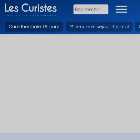
Cure thermale 18 jours
Mini-cure et séjour thermal