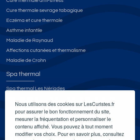
Cure thermale anti-stress
r
e,
Cure thermale sevrage tabagique
p
Eczéma et cure thermale
a
Asthme infantile
rk
in
Maladie de Raynaud
g
Affections cutanées et thermalisme
g
Maladie de Crohn
r
a
Spa thermal
t
ui
Spa thermal Les Nériades
t
Spa thermal des Thermes de Bourbon l'Archambault
a
Nous utilisons des cookies sur LesCuristes.fr
u
Spa thermal Sensoria Rio
pour assurer le bon fonctionnement du site,
pi
mesurer la fréquentation et personnaliser le
Spa thermal des Thermes de Contrexéville
e
contenu affiché. Vous pouvez à tout moment
Carte cadeau spa Vichy
d
modifier vos choix. Pour en savoir plus, consultez
d
Carte cadeau spa Bagnoles-de-l'Orne