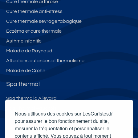
Cure thermale arthrose
Cure thermale anti-stress
Cure thermale sevrage tabagique
Eczéma et cure thermale
Asthme infantile
Maladie de Raynaud
Affections cutanées et thermalisme
Maladie de Crohn
Spa thermal
Spa thermal d'Allevard
Spa Thermal Aquensis
Nous utilisons des cookies sur LesCuristes.fr
Grand Spa thermal
pour assurer le bon fonctionnement du site,
mesurer la fréquentation et personnaliser le
Spa thermal Aiga Resort
contenu affiché. Vous pouvez à tout moment
Carte cadeau spa Vichy