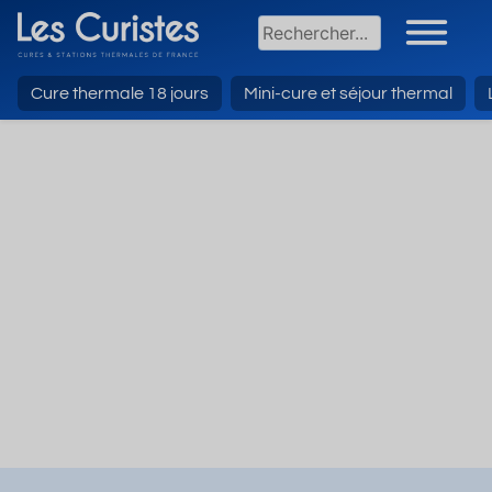
Cure thermale 18 jours
Mini-cure et séjour thermal