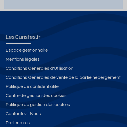
o
u
-
é -
m
m
pl
V
hô
b
e
e..
it
tel
r
u
10
t
Le
e
b
m
e
C
S
l
n
l
on
é
LesCuristes.fr
é
à
tin
p
3
pi
en
a
Espace gestionnaire
4
e
ta
r
Mentions légales
9
d
l
é
Conditions Générales d'Utilisation
d
30
e
es
5
Conditions Générales de vente de la partie hébergement
th
Politique de confidentialité
er
Centre de gestion des cookies
m
es
Politique de gestion des cookies
Contactez - Nous
Partenaires