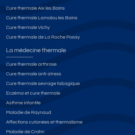
2
T
Cure thermale Aix les Bains
ét
h
oi
er
Cure thermale Lamalou les Bains
le
m
Cure thermale Vichy
s
e
Cure thermale de La Roche Posay
s.
La médecine thermale
Cure thermale arthrose
Cure thermale anti-stress
Cure thermale sevrage tabagique
Eczéma et cure thermale
Asthme infantile
Maladie de Raynaud
Affections cutanées et thermalisme
Maladie de Crohn