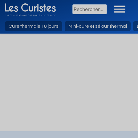
Cure thermale 18 jours
Mini-cure et séjour thermal