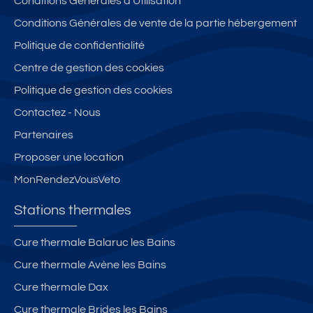
Conditions Générales d'Utilisation
t
e
bl
n
oi
T
e,
e
Conditions Générales de vente de la partie hébergement
le
h
lu
s
Politique de confidentialité
s
er
m
u
Centre de gestion des cookies
m
in
p
e
e
er
Politique de gestion des cookies
s
u
b
Contactez - Nous
x,
e
Partenaires
a
v
g
u
Proposer une location
ré
e,
MonRendezVousVeto
a
tr
bl
è
Stations thermales
e
s
cl
p
Cure thermale Balaruc les Bains
a
ro
Cure thermale Avène les Bains
s
c
s
h
Cure thermale Dax
é
e
Cure thermale Brides les Bains