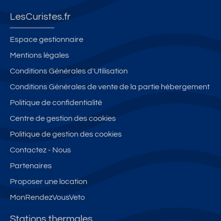
st
e
g
n
r
u
c
e
g
c
LesCuristes.fr
di
v
B
cl
e
o
u
e
a
n
Espace gestionnaire
a
e
a
s
tr
Mentions légales
v
m
u
s
e
Conditions Générales d'Utilisation
e
o
si
é
cl
c
n
t
3
a
Conditions Générales de vente de la partie hébergement
P
t
e
**
s
Politique de confidentialité
A
a
jo
*
s
Centre de gestion des cookies
R
g
li
d
é
K
n
e
a
3
Politique de gestion des cookies
I
e
v
n
é
Contactez - Nous
N
e
u
s
t
Partenaires
G
t
e
le
oi
P
la
e
p
le
Proposer une location
R
c
t
al
s*
MonRendezVousVeto
I
+
p
a
**
V
p
r
c
-
Stations thermales