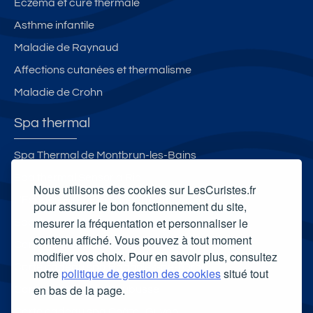
Eczéma et cure thermale
oi
é
Asthme infantile
x
s
Maladie de Raynaud
Affections cutanées et thermalisme
Maladie de Crohn
Spa thermal
Spa Thermal de Montbrun-les-Bains
Spa thermal Sensoria Rio
Nous utilisons des cookies sur LesCuristes.fr
L'Espace Bien-Être - Les Thermes d'Evian
pour assurer le bon fonctionnement du site,
mesurer la fréquentation et personnaliser le
Spa thermal d'Allevard
contenu affiché. Vous pouvez à tout moment
Carte cadeau spa Vichy
modifier vos choix. Pour en savoir plus, consultez
Carte cadeau spa Bagnoles-de-l'Orne
notre
politique de gestion des cookies
situé tout
en bas de la page.
Carte cadeau spa Saubusse
Carte cadeau spa Châtel-Guyon