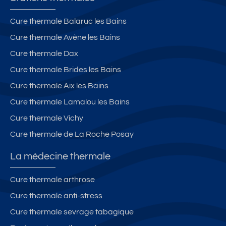
E
a
o
e
L
-
rk
c
L
a
Cure thermale Balaruc les Bains
e
in
h
e
V
Cure thermale Avène les Bains
m
g
e
B
e
pl
p
d
e
rr
Cure thermale Dax
a
ri
e
r
iè
Cure thermale Brides les Bains
c
v
t
n
r
Cure thermale Aix les Bains
e
é
o
a
e
m
u
s
d
Cure thermale Lamalou les Bains
e
t
c
e
Cure thermale Vichy
n
e
o
s
Cure thermale de La Roche Posay
t
s
n
B
d
c
ai
La médecine thermale
e
o
n
1
m
s
Cure thermale arthrose
e
m
Cure thermale anti-stress
r
o
c
di
Cure thermale sevrage tabagique
h
t