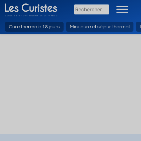
Cure thermale 18 jours
Mini-cure et séjour thermal