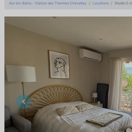
Aix-les-Bains - Station des Thermes Chevalley
Locations
Studio 0 c
Précedent