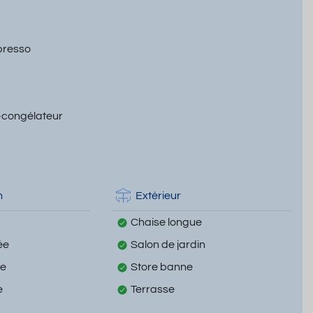
presso
-congélateur
n
Extérieur
Chaise longue
ée
Salon de jardin
te
Store banne
e
Terrasse