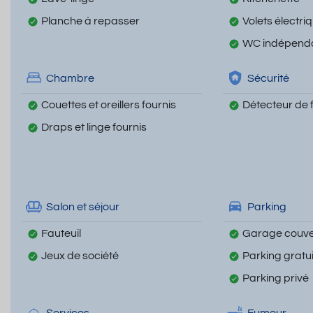
Planche à repasser
Volets électri
WC indépend
Chambre
Sécurité
Couettes et oreillers fournis
Détecteur de
Draps et linge fournis
Salon et séjour
Parking
Fauteuil
Garage couve
Jeux de société
Parking gratui
Parking privé
Services
Fumeur