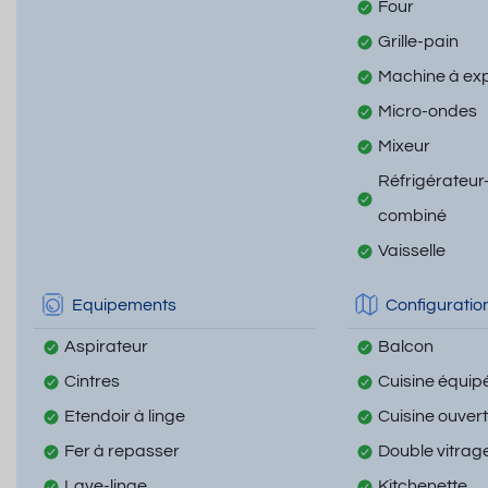
Four
Grille-pain
Machine à ex
Micro-ondes
Mixeur
Réfrigérateur
combiné
Vaisselle
Equipements
Configuratio
Aspirateur
Balcon
Cintres
Cuisine équip
Etendoir à linge
Cuisine ouver
Fer à repasser
Double vitrag
Lave-linge
Kitchenette