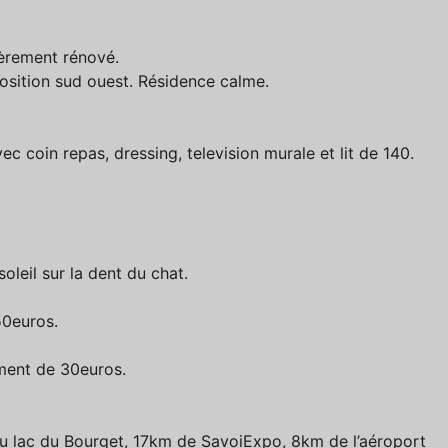
èrement rénové.
osition sud ouest. Résidence calme.
c coin repas, dressing, television murale et lit de 140.
oleil sur la dent du chat.
50euros.
ment de 30euros.
u lac du Bourget, 17km de SavoiExpo, 8km de l’aéroport