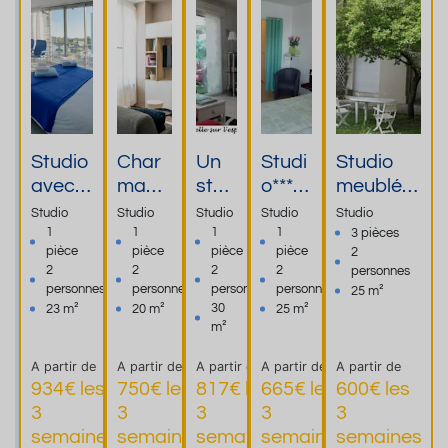
Studio
Char
Un
Studi
Studio
avec
mant
stud
o***
meublé
accès
studi
io
Cure
3* pour
Studio
Studio
Studio
Studio
Studio
direct
o
coc
Résid
curistes
1
1
1
1
3 pièces
pièce
pièce
pièce
pièce
2
les
lumin
oon
ence
non
2
2
2
2
personnes
Therm
eux
proc
Ther
fumeur et
personnes
personnes
personnes
personnes
25 m²
es ***
au
he
male
sans
30
23 m²
20 m²
25 m²
en
coeur
des
Bord
animaux,
m²
coeur
du
ther
a
2 pers.,
A partir de
A partir de
A partir de
A partir de
A partir de
de ville
centr
mes
Dax
centre
934€ les
750€ les
817€ les
665€ les
600€ les
e ville
ville
3
3
3
3
3
Plus
Plus
Plus
Plu
semaines
semaines
semaines
semaines
semaines
d'informations
d'informations
d'informations
d'information
d