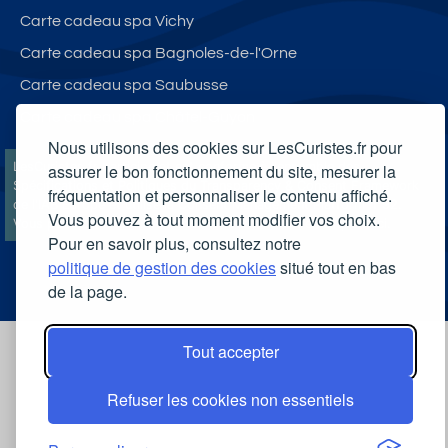
Carte cadeau spa Vichy
Carte cadeau spa Bagnoles-de-l'Orne
Carte cadeau spa Saubusse
Carte cadeau spa Châtel-Guyon
Nous utilisons des cookies sur LesCuristes.fr pour
LesCuristes.fr participe et est conforme à l'ensemble des
assurer le bon fonctionnement du site, mesurer la
Spécifications et Politiques du Transparency & Consent Framework
fréquentation et personnaliser le contenu affiché.
de l'IAB Europe et utilise la Consent Management Platform n°92.
Vous pouvez à tout moment modifier vos choix.
Vous pouvez modifier vos choix à tout moment en
cliquant ici
.
Pour en savoir plus, consultez notre
politique de gestion des cookies
situé tout en bas
de la page.
Tout accepter
Refuser les cookies non essentiels