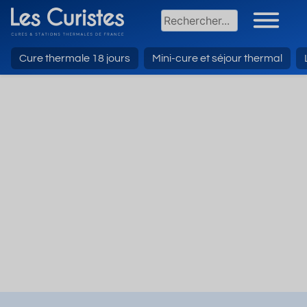
Cure thermale 18 jours
Mini-cure et séjour thermal