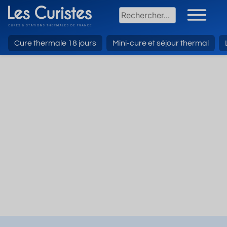
Cure thermale 18 jours
Mini-cure et séjour thermal