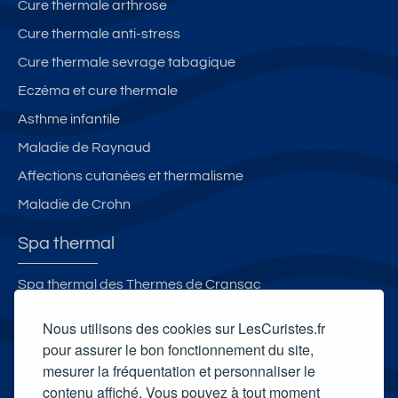
Cure thermale arthrose
Cure thermale anti-stress
Cure thermale sevrage tabagique
Eczéma et cure thermale
Asthme infantile
Maladie de Raynaud
Affections cutanées et thermalisme
Maladie de Crohn
Spa thermal
Spa thermal des Thermes de Cransac
La Parenthèse Obalia Institut
Nous utilisons des cookies sur LesCuristes.fr
Spa thermal de Borda
pour assurer le bon fonctionnement du site,
mesurer la fréquentation et personnaliser le
Célestins Spa Thermal
contenu affiché. Vous pouvez à tout moment
Carte cadeau spa Vichy