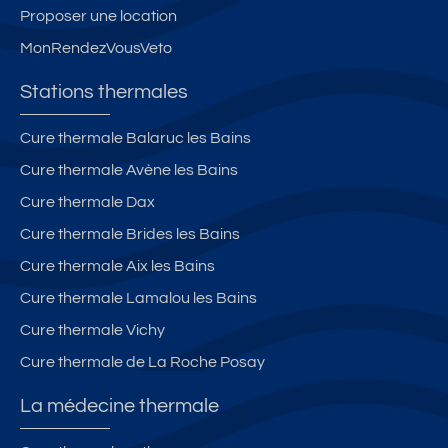
e
p
p
Proposer une location
pl
ri
ri
MonRendezVousVeto
u
v
v
s
é
é
Stations thermales
d'
B
L
u
el
e
Cure thermale Balaruc les Bains
n
le
s
Cure thermale Avène les Bains
h
d
V
e
e
e
Cure thermale Dax
ct
s
nt
Cure thermale Brides les Bains
a
C
s
Cure thermale Aix les Bains
re
h
d'
a
A
Cure thermale Lamalou les Bains
m
n
Cure thermale Vichy
p
g
Cure thermale de La Roche Posay
s
e
**
s
La médecine thermale
*
**
*