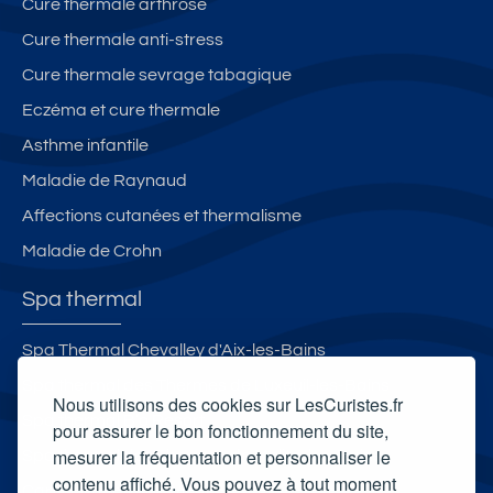
Cure thermale arthrose
Cure thermale anti-stress
Cure thermale sevrage tabagique
Eczéma et cure thermale
Asthme infantile
Maladie de Raynaud
Affections cutanées et thermalisme
Maladie de Crohn
Spa thermal
Spa Thermal Chevalley d'Aix-les-Bains
Spa thermal des Thermes de Luxeuil-les-Bains
Nous utilisons des cookies sur LesCuristes.fr
Spa thermal B’o Resort
pour assurer le bon fonctionnement du site,
mesurer la fréquentation et personnaliser le
Spa thermal des Thermes de Molitg-les-Bains
contenu affiché. Vous pouvez à tout moment
Carte cadeau spa Vichy