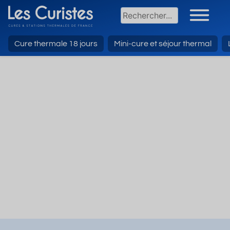
Cure thermale 18 jours
Mini-cure et séjour thermal