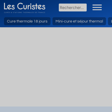
Cure thermale 18 jours
Mini-cure et séjour thermal