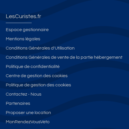
e
vil
c
a
p
vi
le
h
n
e
ll
to
e
c
r
LesCuristes.fr
e
ut
d
e
s
4
à
e
s
o
Espace gestionnaire
p
pi
s
e
n
Mentions légales
e
e
T
n
n
Conditions Générales d'Utilisation
r
d
h
a
e
s
c
er
p
s,
Conditions Générales de vente de la partie hébergement
o
ur
m
p
L
Politique de confidentialité
n
is
e
a
a
Centre de gestion des cookies
n
te
s
rt
b
e
s
&
e
el
Politique de gestion des cookies
s
T
m
Contactez - Nous
él
e
Partenaires
é
nt
c
t
Proposer une location
a
2
MonRendezVousVeto
bi
bi