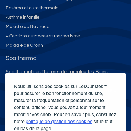
Eczéma et cure thermale
Asthme infantile
Maladie de Raynaud
Affections cutanées et thermalisme
Maladie de Crohn
Spa thermal
Spa thermal des Thermes de Lamalou-les-Bains
Spa thermal des Thermes de Vernet-les-Bains
Nous utilisons des cookies sur LesCuristes.fr
Spa thermal des Thermes de Saint-Amand-les-Eaux
pour assurer le bon fonctionnement du site,
mesurer la fréquentation et personnaliser le
Spa thermal des Thermes de Cransac
contenu affiché. Vous pouvez à tout moment
Carte cadeau spa Vichy
modifier vos choix. Pour en savoir plus, consultez
Carte cadeau spa Bagnoles-de-l'Orne
notre
politique de gestion des cookies
situé tout
en bas de la page.
Carte cadeau spa Saubusse