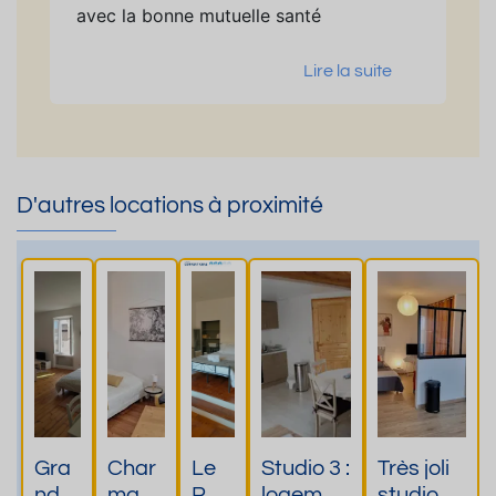
avec la bonne mutuelle santé
Lire la suite
D'autres locations à proximité
Gra
Char
Le
Studio 3 :
Très joli
nd
mant
Puy
logemen
studio 3