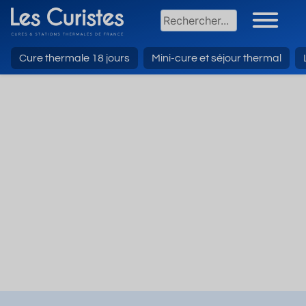
Cure thermale 18 jours
Mini-cure et séjour thermal