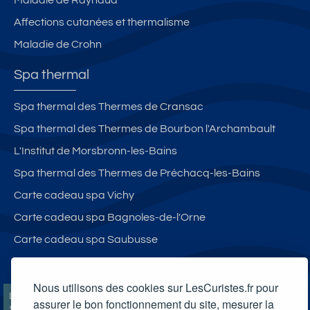
Affections cutanées et thermalisme
Maladie de Crohn
Spa thermal
Spa thermal des Thermes de Cransac
Spa thermal des Thermes de Bourbon l'Archambault
L'Institut de Morsbronn-les-Bains
Spa thermal des Thermes de Préchacq-les-Bains
Carte cadeau spa Vichy
Carte cadeau spa Bagnoles-de-l'Orne
Carte cadeau spa Saubusse
Carte cadeau spa Châtel-Guyon
Nous utilisons des cookies sur LesCuristes.fr pour
LesCuristes.fr participe et est conforme à l'ensemble des
assurer le bon fonctionnement du site, mesurer la
Spécifications et Politiques du Transparency & Consent Framework