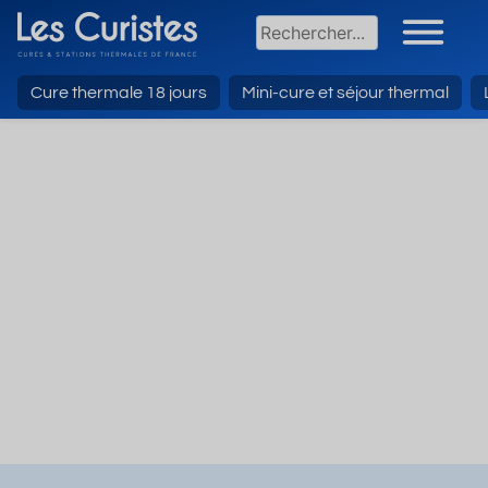
Cure thermale 18 jours
Mini-cure et séjour thermal