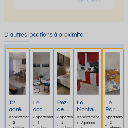
Lire la suite
D'autres locations à proximité
T2
Le
Rez-
Le
Le
agréa
cocon
de-
Montaig
Para
ble
de
chau
u
dor-
Appartement
Appartement
Appartement
Appartement
Appartement
face
Mario
ssée
Logeme
RDC-
2
1
2
2
2 pièces