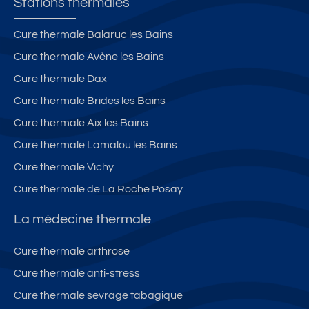
Stations thermales
n
J
al
or
o
m
Cure thermale Balaruc les Bains
m
n
e
Cure thermale Avène les Bains
e
z
p
s
a
ro
Cure thermale Dax
R
c
c
Cure thermale Brides les Bains
T
h
Cure thermale Aix les Bains
2
e
0
d
Cure thermale Lamalou les Bains
1
e
Cure thermale Vichy
2
s
Cure thermale de La Roche Posay
à
th
2
er
La médecine thermale
5
m
0
e
Cure thermale arthrose
m
s
Cure thermale anti-stress
d
e
Cure thermale sevrage tabagique