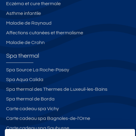
s
Eczéma et cure thermale
th
Asthme infantile
er
m
Maladie de Raynaud
e
Affections cutanées et thermalisme
s
Maladie de Crohn
d
e
Spa thermal
J
o
Spa Source La Roche-Posay
n
Spa Aqua Calida
z
a
Spa thermal des Thermes de Luxeuil-les-Bains
c,
Spa thermal de Borda
p
Carte cadeau spa Vichy
o
ur
Carte cadeau spa Bagnoles-de-l'Orne
di
Carte cadeau spa Saubusse
s