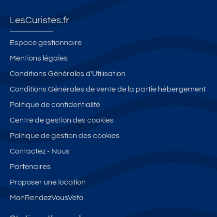
c
n
s
e
u
o
g
a
s
x
LesCuristes.fr
nf
Cl
is
T
d
or
a
o
h
a
Espace gestionnaire
t
s
n
er
n
Mentions légales
cl
s
n
m
s
Conditions Générales d'Utilisation
a
é
i
e
u
s
3*
è
s
n
Conditions Générales de vente de la partie hébergement
s
Pl
r
d
e
Politique de confidentialité
é
ei
e
e
n
Centre de gestion des cookies
s
n
J
vi
4
c
o
ro
Politique de gestion des cookies
ét
e
n
n
Contactez - Nous
oi
nt
z
n
Partenaires
le
re
a
e
s
vil
c
m
Proposer une location
a
le
e
MonRendezVousVeto
u
d
nt
x
e
c