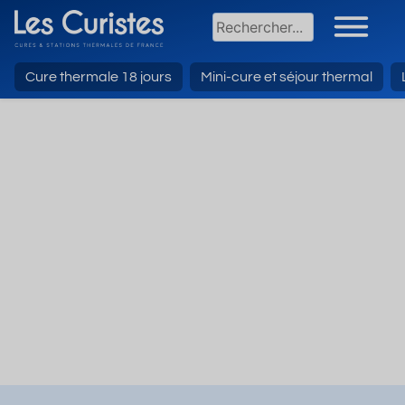
Cure thermale 18 jours
Mini-cure et séjour thermal