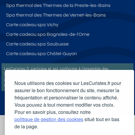
Spa thermal des Thermes de la Preste-les-Bains
Spa thermal des Thermes de Vernet-les-Bains
Carte cadeau spa Vichy
Carte cadeau spa Bagnoles-de-l'Orne
Carte cadeau spa Saubusse
Carte cadeau spa Châtel-Guyon
LesCuristes.fr participe et est conforme à l'ensemble des
Spécifications et Politiques du Transparency & Consent Framework
de l'IAB Europe et utilise la Consent Management Platform n°92.
Nous utilisons des cookies sur LesCuristes.fr pour
Vous pouvez modifier vos choix à tout moment en
cliquant ici
.
assurer le bon fonctionnement du site, mesurer la
fréquentation et personnaliser le contenu affiché.
Vous pouvez à tout moment modifier vos choix.
Pour en savoir plus, consultez notre
politique de gestion des cookies
situé tout en bas
de la page.