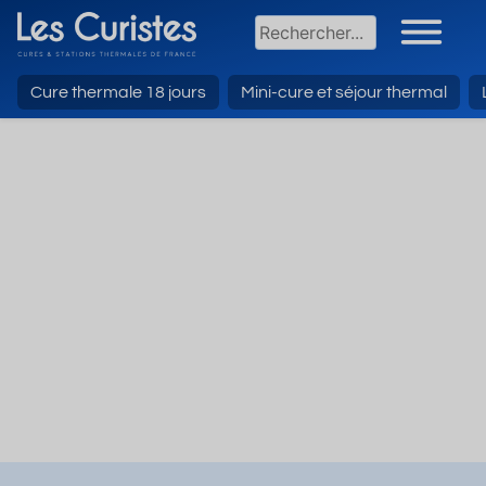
Cure thermale 18 jours
Mini-cure et séjour thermal