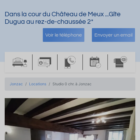
Dans la cour du Château de Meux ...Gîte
Dugua au rez-de-chaussée 2*
Voir le téléphone
Envoyer un email
Jonzac
Locations
Studio 0 chr. à Jonzac