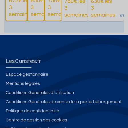
672€ les
650€ les
750€ les
780€ les
630€ les
e,
établissem
vis
d
3
3
3
3
3
Plus
Plus
Plus
Plus
terrass
ents
semaines
semaines
semaines
semaines
semaines
d'informations
d'informations
d'informations
d'informations
d'in
e, parc
thermaux
LesCuristes.fr
Espace gestionnaire
Mentions légales
Conditions Générales d'Utilisation
Conditions Générales de vente de la partie hébergement
Politique de confidentialité
Centre de gestion des cookies