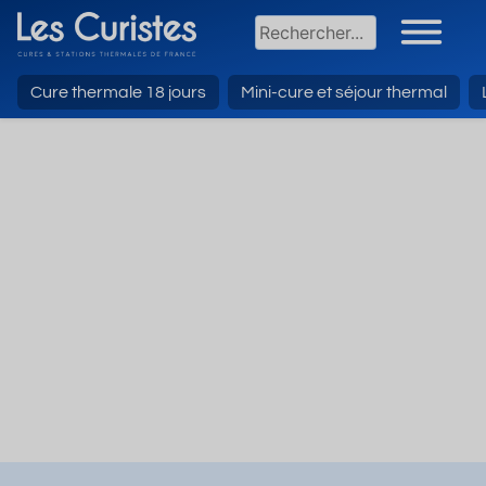
Cure thermale 18 jours
Mini-cure et séjour thermal