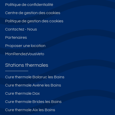
a
s
c
c
Politique de confidentialité
s
cl
e
al
Centre de gestion des cookies
s
a
nt
m
é
s
re
e
Politique de gestion des cookies
**
s
vil
**
Contactez - Nous
**,
é
le
*
Partenaires
C
1*
e
Proposer une location
nt
MonRendezVousVeto
re
Vi
Stations thermales
ll
e
Cure thermale Balaruc les Bains
D
Cure thermale Avène les Bains
a
x,
Cure thermale Dax
a
Cure thermale Brides les Bains
v
Cure thermale Aix les Bains
e