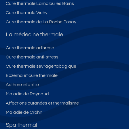
c
Cure thermale Lamalou les Bains
T
Cure thermale Vichy
er
Cure thermale de La Roche Posay
a
s
La médecine thermale
s
e
Cure thermale arthrose
Fl
Cure thermale anti-stress
e
ur
Cure thermale sevrage tabagique
ie
Eczéma et cure thermale
Asthme infantile
Maladie de Raynaud
Affections cutanées et thermalisme
Maladie de Crohn
Spa thermal