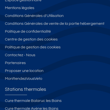
Espace gestionnaire
è
o
T
o
s
Mentions légales
s
e
h
r
t
Conditions Générales d'Utilisation
di
u
e
d
h
r
r
r
d
e
Conditions Générales de vente de la partie hébergement
e
d
m
u
r
Politique de confidentialité
c
u
e
la
m
Centre de gestion des cookies
t
c
s
c
e
a
e
**
d
s
Politique de gestion des cookies
u
n
*
e
Contactez - Nous
x
tr
e
l'
Partenaires
T
e
n
e
h
vi
c
st
Proposer une location
e
ll
o
e
MonRendezVousVeto
r
e
e
y
m
u
a
Stations thermales
e
r
v
s
d
e
Cure thermale Balaruc les Bains
B
e
c
Cure thermale Avène les Bains