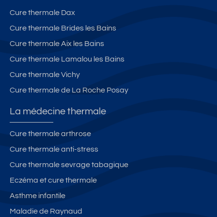
é
vi
r
r
ll
e
Cure thermale Dax
o
e
st
Cure thermale Brides les Bains
t
a
Cure thermale Aix les Bains
e
u
n
r
Cure thermale Lamalou les Bains
c
a
Cure thermale Vichy
o
n
Cure thermale de La Roche Posay
e
t
u
La médecine thermale
r
d
Cure thermale arthrose
e
Cure thermale anti-stress
vi
ll
Cure thermale sevrage tabagique
e
Eczéma et cure thermale
Asthme infantile
Maladie de Raynaud