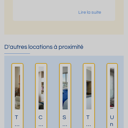
Lire la suite
D'autres locations à proximité
T
C
S
T
U
h
h
t
1
n