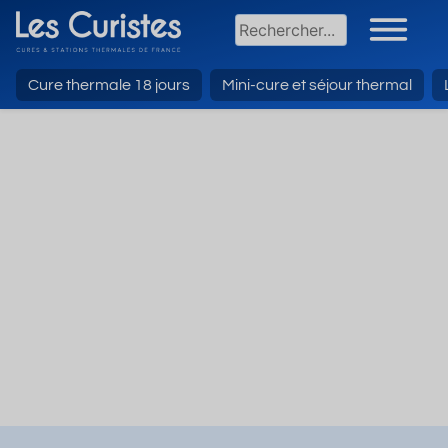
Cure thermale 18 jours
Mini-cure et séjour thermal