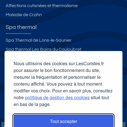
Affections cutanées et thermalisme
Maladie de Crohn
Spa thermal
Spa Thermal de Lons-le-Saunier
Spa thermal Les Bains du Couloubret
Spa et Espace thermoludique Ressources & Vous des
Nous utilisons des cookies sur LesCuristes.fr
Thermes de Luchon
pour assurer le bon fonctionnement du site,
mesurer la fréquentation et personnaliser le
Spa thermal Therma Salina
contenu affiché. Vous pouvez à tout moment
Carte cadeau spa Vichy
modifier vos choix. Pour en savoir plus, consultez
Carte cadeau spa Bagnoles-de-l'Orne
notre
politique de gestion des cookies
situé tout
en bas de la page.
Carte cadeau spa Saubusse
Carte cadeau spa Châtel-Guyon
Tout accepter
LesCuristes.fr participe et est conforme à l'ensemble des