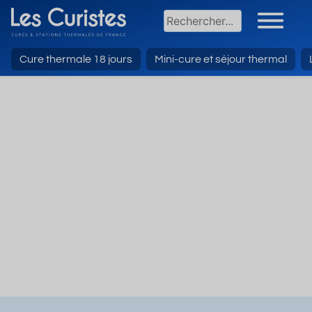
Cure thermale 18 jours
Mini-cure et séjour thermal