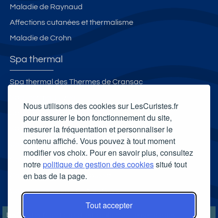
Maladie de Raynaud
Affections cutanées et thermalisme
Maladie de Crohn
Spa thermal
Spa thermal des Thermes de Cransac
Spa thermal Luzéa
Nous utilisons des cookies sur LesCuristes.fr
Spa thermal Sensoria Rio
pour assurer le bon fonctionnement du site,
mesurer la fréquentation et personnaliser le
Spa Thermal Roquebillière Thermal
contenu affiché. Vous pouvez à tout moment
Carte cadeau spa Vichy
modifier vos choix. Pour en savoir plus, consultez
Carte cadeau spa Bagnoles-de-l'Orne
notre
politique de gestion des cookies
situé tout
en bas de la page.
Carte cadeau spa Saubusse
Carte cadeau spa Châtel-Guyon
Tout accepter
LesCuristes.fr participe et est conforme à l'ensemble des