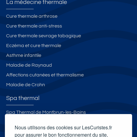
La médecine thermale
e
a
x
g
Cure thermale arthrose
é
Cure thermale anti-stress
e
s
Cure thermale sevrage tabagique
ur
Eczéma et cure thermale
la
Asthme infantile
n
at
Maladie de Raynaud
ur
Affections cutanées et thermalisme
e.
Maladie de Crohn
Spa thermal
Spa Thermal de Montbrun-les-Bains
Spa thermal Sensoria Rio
Nous utilisons des cookies sur LesCuristes.fr
L'Espace Bien-Être - Les Thermes d'Evian
pour assurer le bon fonctionnement du site,