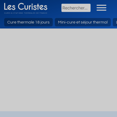
Cure thermale 18 jours
Mini-cure et séjour thermal