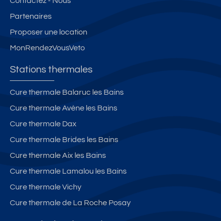
Contactez - Nous
S/
gr
Partenaires
2-
é
4
a
Proposer une location
P
bl
MonRendezVousVeto
E
e
R
s,
Stations thermales
S
a
O
v
Cure thermale Balaruc les Bains
N
e
Cure thermale Avène les Bains
N
c
E
u
Cure thermale Dax
S
n
Cure thermale Brides les Bains
**
e
Cure thermale Aix les Bains
*
v
e
u
Cure thermale Lamalou les Bains
n
e
Cure thermale Vichy
d
d
Cure thermale de La Roche Posay
u
é
pl
g