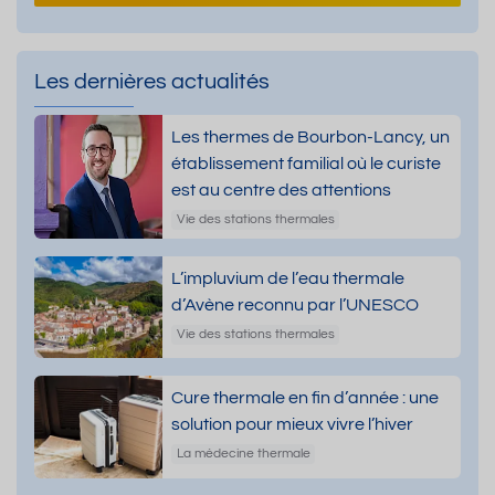
Les dernières actualités
Les thermes de Bourbon-Lancy, un
établissement familial où le curiste
est au centre des attentions
Vie des stations thermales
L’impluvium de l’eau thermale
d’Avène reconnu par l’UNESCO
Vie des stations thermales
Cure thermale en fin d’année : une
solution pour mieux vivre l’hiver
La médecine thermale