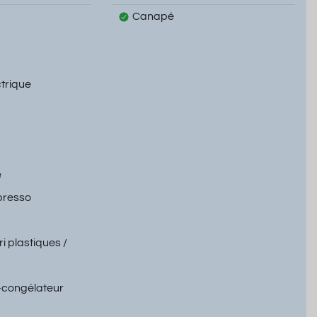
Canapé
ctrique
e
presso
ri plastiques /
-congélateur