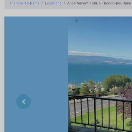
Thonon-les-Bains
Locations
Appartement 1 chr. à Thonon-les-Bains
Précedent