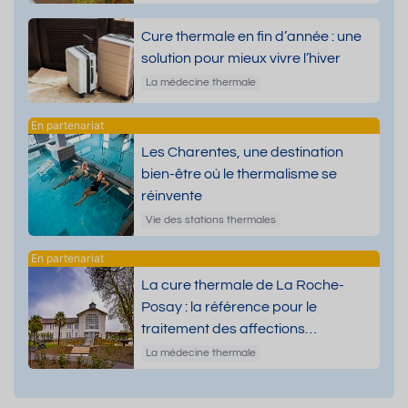
Cure thermale en fin d’année : une
solution pour mieux vivre l’hiver
La médecine thermale
Les Charentes, une destination
bien-être où le thermalisme se
réinvente
Vie des stations thermales
La cure thermale de La Roche-
Posay : la référence pour le
traitement des affections
dermatologiques
La médecine thermale