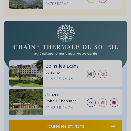
0479552344
Bains-les-Bains
Lorraine
01 42 65 24 24
Jonzac
Poitou-Charentes
01 42 65 24 24
Toutes les stations