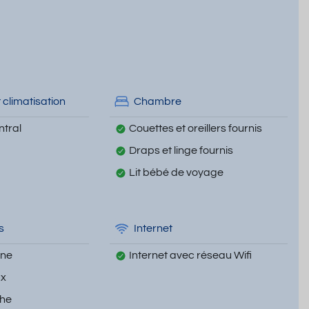
 climatisation
Chambre
tral
Couettes et oreillers fournis
Draps et linge fournis
Lit bébé de voyage
s
Internet
nne
Internet avec réseau Wifi
ux
che