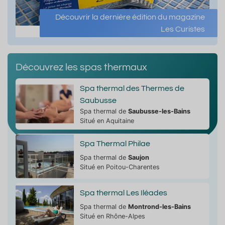
Découvrir la dernière édition du magazine
Les Curistes
Découvrez les spas thermaux
Spa thermal des Thermes de
Saubusse
Spa thermal de
Saubusse-les-Bains
Situé en Aquitaine
Spa Thermal Philae
Spa thermal de
Saujon
Situé en Poitou-Charentes
Spa thermal Les Iléades
Spa thermal de
Montrond-les-Bains
Situé en Rhône-Alpes