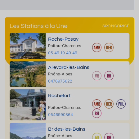
Les Stations à la Une
SPONSORISÉ
Roche-Posay
Poitou-Charentes
05 49 19 49 49
Allevard-les-Bains
Rhône-Alpes
0476975622
Rochefort
Poitou-Charentes
0546990864
Brides-les-Bains
Rhône-Alpes