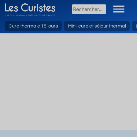
Cure thermale 18 jours
Mini-cure et séjour thermal