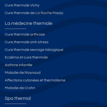
t
la
g
Cure thermale Vichy
o
c
ni
Cure thermale de La Roche Posay
u
u
fi
r
r
q
La médecine thermale
e
u
e
Cure thermale arthrose
Cure thermale anti-stress
Cure thermale sevrage tabagique
Eczéma et cure thermale
Asthme infantile
Maladie de Raynaud
Affections cutanées et thermalisme
Maladie de Crohn
Spa thermal