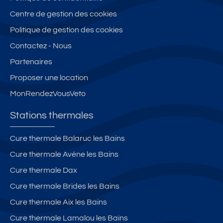
e
e
x
d
r
Centre de gestion des cookies
t
n
p
e
a
v
tr
o
s
n
Politique de gestion des cookies
u
e
s
le
d
Contactez - Nous
e
d
é
s
S
Partenaires
d
e
s
B
p
e
B
u
ai
a
Proposer une location
s
ri
d
n
T
MonRendezVousVeto
m
d
tr
s
h
o
e
è
c
e
Stations thermales
n
s
s
e
r
t
le
p
n
m
Cure thermale Balaruc les Bains
a
s
r
tr
al
Cure thermale Avène les Bains
g
B
o
e
,
n
ai
c
v
Cure thermale Dax
e
n
h
u
Cure thermale Brides les Bains
s
s
e
e
Cure thermale Aix les Bains
a
d
m
u
e
a
Cure thermale Lamalou les Bains