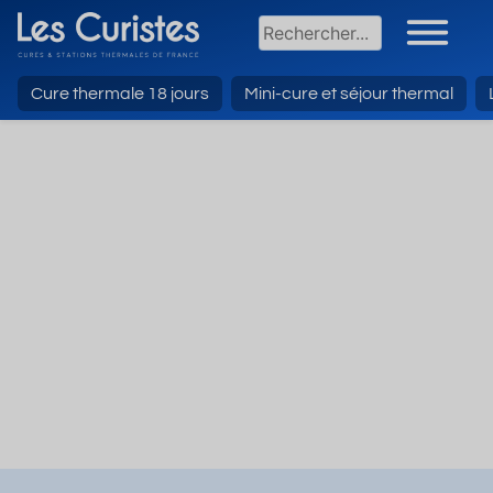
Cure thermale 18 jours
Mini-cure et séjour thermal