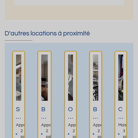
D'autres locations à proximité
S
B
O
B
C
o
el
fil
al
o
u
a
d
c
tt
Appartement
Appartement
Appartement
Appartement
Maison
s
p
e
o
a
2
2
2
2
3
pièces
pièces
pièces
pièces
pièces