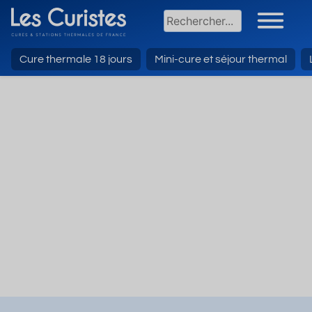
Cure thermale 18 jours
Mini-cure et séjour thermal