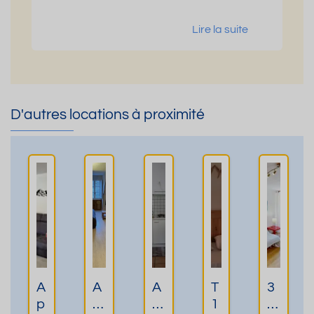
Lire la suite
D'autres locations à proximité
A
A
A
T
3
p
P
p
1
ét