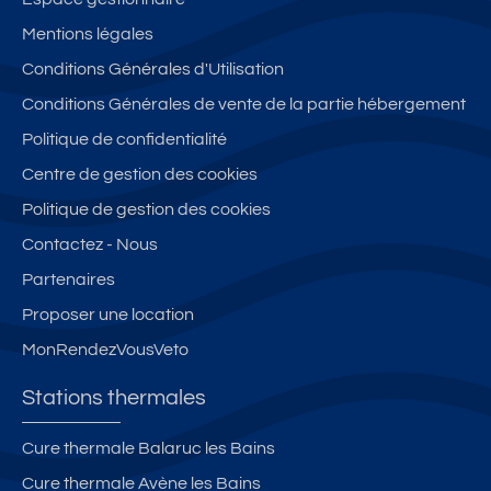
rt
M
M
3
Mentions légales
!
E
2
0
Conditions Générales d'Utilisation
S
-
0
E
T
m
Conditions Générales de vente de la partie hébergement
X
1
d
Politique de confidentialité
P
Bi
e
Centre de gestion des cookies
O
s
s
S
e
th
Politique de gestion des cookies
U
n
er
Contactez - Nous
D
R
m
Partenaires
c
D
e
h
C
s.
Proposer une location
e
d'
MonRendezVousVeto
q
u
u
n
Stations thermales
e
i
s
m
Cure thermale Balaruc les Bains
v
m
Cure thermale Avène les Bains