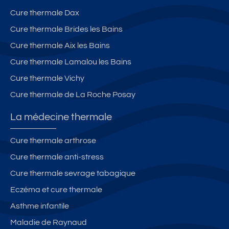
a
e
c
u
Cure thermale Dax
a
bl
Cure thermale Brides les Bains
n
e
Cure thermale Aix les Bains
c
fa
e
m
Cure thermale Lamalou les Bains
s
ili
Cure thermale Vichy
al
Cure thermale de La Roche Posay
La médecine thermale
Cure thermale arthrose
Cure thermale anti-stress
Cure thermale sevrage tabagique
Eczéma et cure thermale
Asthme infantile
Maladie de Raynaud