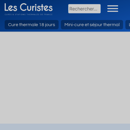
Cure thermale 18 jours
Mini-cure et séjour thermal