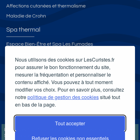
Affections cutanées et thermalisme
Maladie de Crohn
Spa thermal
Espace Bien-Être et Spa Les Fumades
Spa thermal Les Bains du Rocher
Nous utilisons des cookies sur LesCuristes.fr
Spa Aqua Terra
pour assurer le bon fonctionnement du site,
mesurer la fréquentation et personnaliser le
La Ferme Thermale d'Eugénie
contenu affiché. Vous pouvez à tout moment
Carte cadeau spa Vichy
modifier vos choix. Pour en savoir plus, consultez
Carte cadeau spa Bagnoles-de-l'Orne
notre
politique de gestion des cookies
situé tout
en bas de la page.
Carte cadeau spa Saubusse
Carte cadeau spa Châtel-Guyon
Tout accepter
LesCuristes.fr participe et est conforme à l'ensemble des
Spécifications et Politiques du Transparency & Consent Framework
Refuser les cookies non essentiels