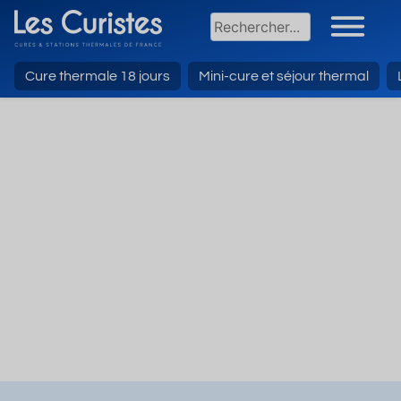
Cure thermale 18 jours
Mini-cure et séjour thermal