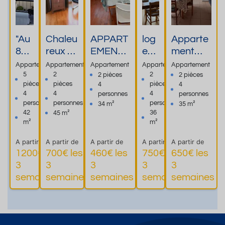
"Au
Chaleu
APPART
log
Apparte
8
reux T2
EMENT
em
ment
du
bis
T2 à 50
ent
35m²,
Appartement
Appartement
Appartement
Appartement
Appartement
Lac
face
mètres
à
2*,centr
5
2
2
2 pièces
2 pièces
pièces
pièces
pièces
4
4
"
aux
des
lou
e ville,
4
4
4
personnes
personnes
ap
therme
thermes
er
RDC, 1
personnes
personnes
personnes
34 m²
35 m²
par
s, 4
PALAIS
chambr
42
36
45 m²
t
couch
D'ETIGN
e 4
m²
m²
neu
ages,
Y
personn
A partir de
A partir de
A partir de
A partir de
A partir de
f
balcon
chèques
es 150m
1200€ les
700€ les
460€ les
750€ les
650€ les
cal
et
vacance
des
3
3
3
3
3
Plus
Plus
Plus
me
garag
s
thermes
semaines
semaines
semaines
semaines
semaines
d'informations
d'informations
d'informations
d'informat
e