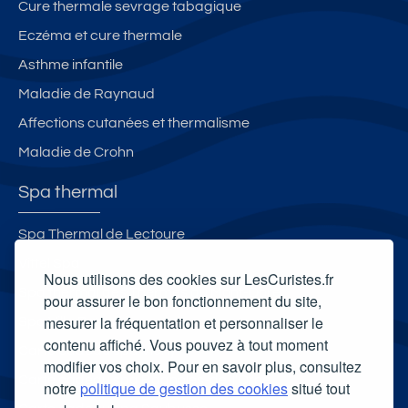
Cure thermale sevrage tabagique
Eczéma et cure thermale
Asthme infantile
Maladie de Raynaud
Affections cutanées et thermalisme
Maladie de Crohn
Spa thermal
Spa Thermal de Lectoure
Vittel Spa
Nous utilisons des cookies sur LesCuristes.fr
Spa thermal des Thermes du Mont-Dore
pour assurer le bon fonctionnement du site,
mesurer la fréquentation et personnaliser le
Spa Villa Pompéi
contenu affiché. Vous pouvez à tout moment
Carte cadeau spa Vichy
modifier vos choix. Pour en savoir plus, consultez
Carte cadeau spa Bagnoles-de-l'Orne
notre
politique de gestion des cookies
situé tout