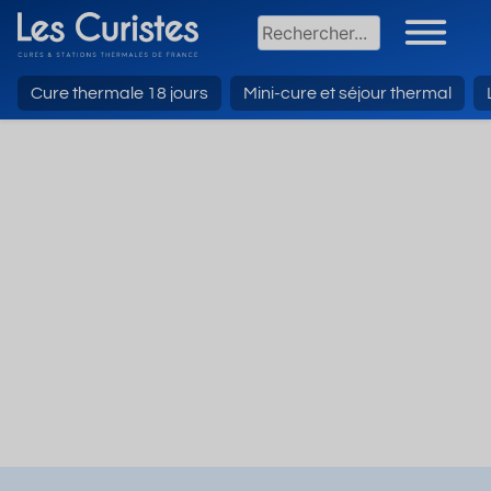
Cure thermale 18 jours
Mini-cure et séjour thermal