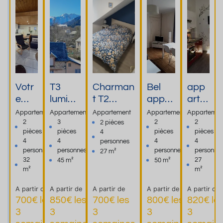
Votr
T3
Charman
Bel
app
e
lumine
t T2
appar
arte
refu
ux et
cosy-
temen
men
Appartement
Appartement
Appartement
Appartement
Appartemen
ge
calme
Proche
t de
t 2*
2
3
2
2
2 pièces
pièces
pièces
pièces
pièces
4
cosy
à 5
Thermes
standi
en
4
4
4
4
personnes
au
min. à
- Idéal
ng T2
hype
personnes
personnes
personnes
personne
27 m²
Mon
pied
pour une
4
r
32
27
45 m²
50 m²
t-
des
cure
perso
cent
m²
m²
Dore
therm
thermale
nnes
re
A partir de
A partir de
A partir de
A partir de
A partir de
es
700€ les
850€ les
700€ les
800€ les
820€ le
3
3
3
3
3
Plus
Plus
Plus