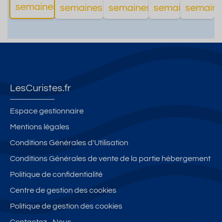
semaines
semaines
semaines
semaines
semain
d'informations
d'informations
d'informations
d'inf
LesCuristes.fr
Espace gestionnaire
Mentions légales
Conditions Générales d'Utilisation
Conditions Générales de vente de la partie hébergement
Politique de confidentialité
Centre de gestion des cookies
Politique de gestion des cookies
Contactez - Nous