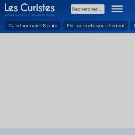
Cure thermale 18 jours
Mini-cure et séjour thermal