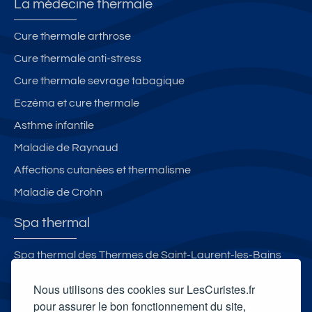
La médecine thermale
Cure thermale arthrose
Cure thermale anti-stress
Cure thermale sevrage tabagique
Eczéma et cure thermale
Asthme infantile
Maladie de Raynaud
Affections cutanées et thermalisme
Maladie de Crohn
Spa thermal
Spa thermal des Thermes de Saint-Laurent-les-Bains
Spa thermal et Espace esthétique des Thermes de Dax
Nous utilisons des cookies sur LesCuristes.fr
Vittel Spa
pour assurer le bon fonctionnement du site,