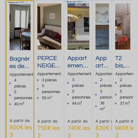
PERCE
Appart
App
T2
Bagnér
NEIGE
ement
arte
bis,
es de
T3
2
men
lumin
Luchon
Appartement
Appartement
Appartement
Appartemen
Appartement
55m²-Au
chambr
t
eux,
Therm
3
2
2
3 pièces
4
pièces
pièces
pièces
5
pièces
pied du
es au
réno
plein
alisme
5
5
5
personnes
5
télécabi
1er
vé
centr
Vacan
personnes
personnes
personnes
personnes
55 m²
ne-Plein
étage
en
e de
ces Eté
36
44 m²
37 m²
40 m²
centre
RAMEL
cent
Luch
m²
Hiver
ville
plein
re
on
A partir de
A partir de
A partir de
A partir de
A partir de
Sud
ville
800€ les
750€ les
740€ les
630€ les
660€ les
3
3
3
3
3
Plus
Plus
Plus