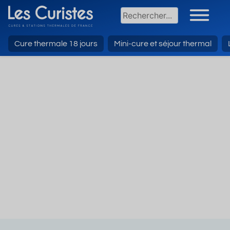
Cure thermale 18 jours
Mini-cure et séjour thermal