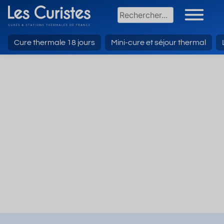
Cure thermale 18 jours
Mini-cure et séjour thermal