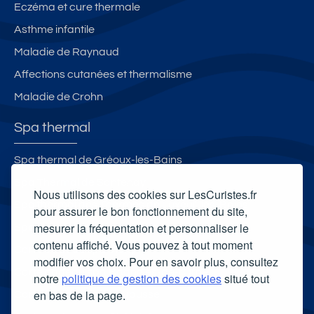
Eczéma et cure thermale
Asthme infantile
Maladie de Raynaud
Affections cutanées et thermalisme
Maladie de Crohn
Spa thermal
Spa thermal de Gréoux-les-Bains
Spa Thermal de Santenay
Nous utilisons des cookies sur LesCuristes.fr
Spa thermal des Thermes de Luxeuil-les-Bains
pour assurer le bon fonctionnement du site,
mesurer la fréquentation et personnaliser le
Spa thermal des Thermes du Mont-Dore
contenu affiché. Vous pouvez à tout moment
Carte cadeau spa Vichy
modifier vos choix. Pour en savoir plus, consultez
Carte cadeau spa Bagnoles-de-l'Orne
notre
politique de gestion des cookies
situé tout
en bas de la page.
Carte cadeau spa Saubusse