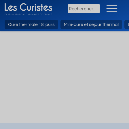
Cure thermale 18 jours
Mini-cure et séjour thermal