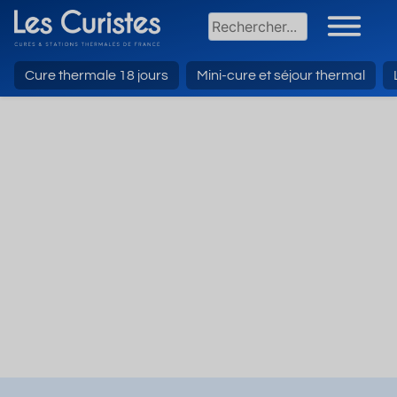
Cure thermale 18 jours
Mini-cure et séjour thermal