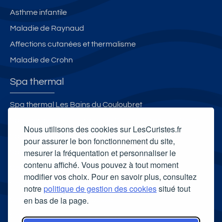
Asthme infantile
Maladie de Raynaud
Affections cutanées et thermalisme
Maladie de Crohn
Spa thermal
Spa thermal Les Bains du Couloubret
Spa thermal des Thermes de Saint-Laurent-les-Bains
Nous utilisons des cookies sur LesCuristes.fr
Spa thermal de Gréoux-les-Bains
pour assurer le bon fonctionnement du site,
mesurer la fréquentation et personnaliser le
Spa Thermal Chevalley d'Aix-les-Bains
contenu affiché. Vous pouvez à tout moment
Carte cadeau spa Vichy
modifier vos choix. Pour en savoir plus, consultez
Carte cadeau spa Bagnoles-de-l'Orne
notre
politique de gestion des cookies
situé tout
en bas de la page.
Carte cadeau spa Saubusse
Carte cadeau spa Châtel-Guyon