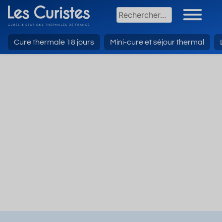
Cure thermale 18 jours
Mini-cure et séjour thermal