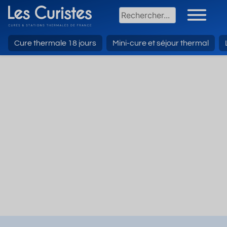
Cure thermale 18 jours
Mini-cure et séjour thermal