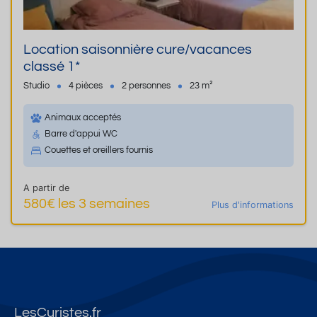
Location saisonnière cure/vacances
classé 1*
Studio
4 pièces
2 personnes
23 m²
Animaux acceptés
Barre d'appui WC
Couettes et oreillers fournis
A partir de
580€ les 3 semaines
Plus d'informations
LesCuristes.fr