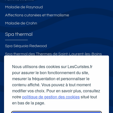
Maladie de Raynaud
Affections cutanées et thermalisme
Maladie de Crohn
Spa thermal
Spa Séquoia Redwood
Spa thermal des Thermes de Saint-Laurent-les-Bains
Spa Thermal Aquensis
Nous utilisons des cookies sur LesCuristes.fr
Spa Espace Bien-être et Aqua-détente d'Aulus-les-
pour assurer le bon fonctionnement du site,
mesurer la fréquentation et personnaliser le
Bains
contenu affiché. Vous pouvez à tout moment
Carte cadeau spa Vichy
modifier vos choix. Pour en savoir plus, consultez
Carte cadeau spa Bagnoles-de-l'Orne
notre
politique de gestion des cookies
situé tout
en bas de la page.
Carte cadeau spa Saubusse
Carte cadeau spa Châtel-Guyon