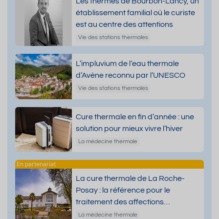
Les thermes de Bourbon-Lancy, un
établissement familial où le curiste
est au centre des attentions
Vie des stations thermales
L’impluvium de l’eau thermale
d’Avène reconnu par l’UNESCO
Vie des stations thermales
Cure thermale en fin d’année : une
solution pour mieux vivre l’hiver
La médecine thermale
La cure thermale de La Roche-
Posay : la référence pour le
traitement des affections
dermatologiques
La médecine thermale