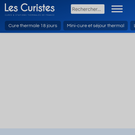
Cure thermale 18 jours
Mini-cure et séjour thermal