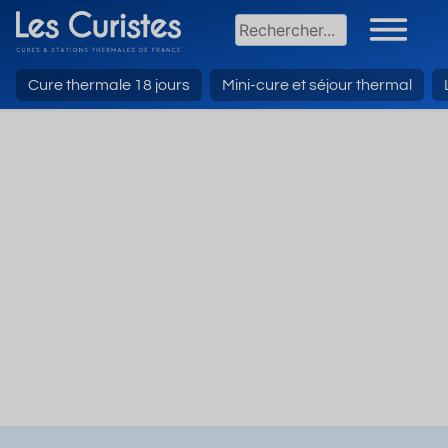
Cure thermale 18 jours
Mini-cure et séjour thermal