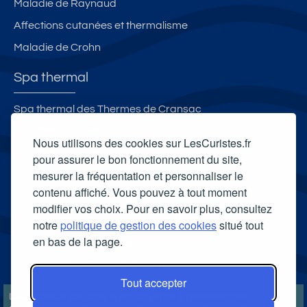
Maladie de Raynaud
Affections cutanées et thermalisme
Maladie de Crohn
Spa thermal
Spa thermal des Thermes de Cransac
Spa thermal Luzéa
Nous utilisons des cookies sur LesCuristes.fr
Spa thermal Sensoria Rio
pour assurer le bon fonctionnement du site,
mesurer la fréquentation et personnaliser le
Spa Thermal Roquebillière Thermal
contenu affiché. Vous pouvez à tout moment
Carte cadeau spa Vichy
modifier vos choix. Pour en savoir plus, consultez
Carte cadeau spa Bagnoles-de-l'Orne
notre
politique de gestion des cookies
situé tout
en bas de la page.
Carte cadeau spa Saubusse
Carte cadeau spa Châtel-Guyon
Tout accepter
LesCuristes.fr participe et est conforme à l'ensemble des