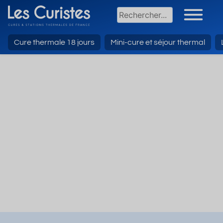
Cure thermale 18 jours
Mini-cure et séjour thermal