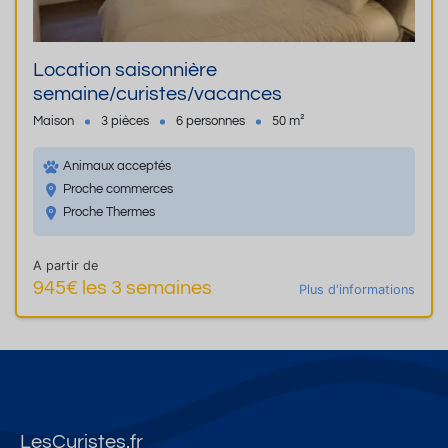
Location saisonnière
semaine/curistes/vacances
Maison
3 pièces
6 personnes
50 m²
Animaux acceptés
Proche commerces
Proche Thermes
A partir de
945€ les 3 semaines
Plus d'informations
LesCuristes.fr