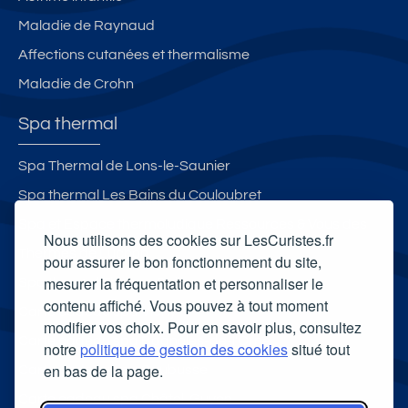
Maladie de Raynaud
Affections cutanées et thermalisme
Maladie de Crohn
Spa thermal
Spa Thermal de Lons-le-Saunier
Spa thermal Les Bains du Couloubret
Spa et Espace thermoludique Ressources & Vous des
Nous utilisons des cookies sur LesCuristes.fr
Thermes de Luchon
pour assurer le bon fonctionnement du site,
mesurer la fréquentation et personnaliser le
Spa thermal Therma Salina
contenu affiché. Vous pouvez à tout moment
Carte cadeau spa Vichy
modifier vos choix. Pour en savoir plus, consultez
Carte cadeau spa Bagnoles-de-l'Orne
notre
politique de gestion des cookies
situé tout
en bas de la page.
Carte cadeau spa Saubusse
Carte cadeau spa Châtel-Guyon