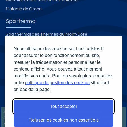
Maladie de Crohn
Spa thermal
Spa thermal des Thermes du Mont-Dore
Spa thermal - Le Jardin des Bains
Nous utilisons des cookies sur LesCuristes.fr
Spa thermal des Thermes de Jonzac
pour assurer le bon fonctionnement du site,
mesurer la fréquentation et personnaliser le
Spa Thermal Avène
contenu affiché. Vous pouvez à tout moment
Carte cadeau spa Vichy
modifier vos choix. Pour en savoir plus, consultez
Carte cadeau spa Bagnoles-de-l'Orne
notre
politique de gestion des cookies
situé tout
en bas de la page.
Carte cadeau spa Saubusse
Carte cadeau spa Châtel-Guyon
Tout accepter
LesCuristes.fr participe et est conforme à l'ensemble des
Spécifications et Politiques du Transparency & Consent Framework
Refuser les cookies non essentiels
de l'IAB Europe et utilise la Consent Management Platform n°92.