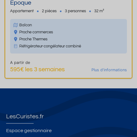
Epoque
Appartement
2 pièces
3 personnes
32 m²
Balcon
Proche commerces
Proche Thermes
Réfrigérateur-congélateur combiné
A partir de
595€ les 3 semaines
Plus d'informations
LesCuristes.fr
Espace gestionnaire