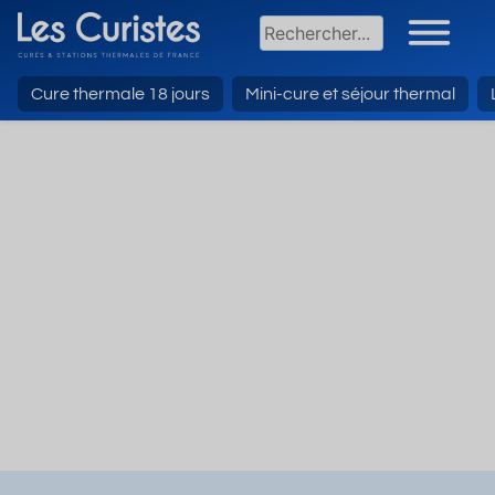
Cure thermale 18 jours
Mini-cure et séjour thermal