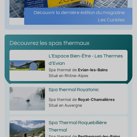
Découvrir la dernière édition du magazine
Les Curistes
Découvrez les spas thermaux
L'Espace Bien-Être - Les Thermes
d'Evian
Spa thermal de
Evian-les-Bains
Situé en Rhône-Alpes
Spa thermal Royatonic
Spa thermal de
Royat-Chamalières
Situé en Auvergne
Spa Thermal Roquebillière
Thermal
Spa thermal de
Berthemont-les-Bains