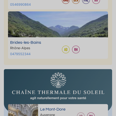
0546990864
Brides-les-Bains
Rhône-Alpes
0479552344
Le Mont-Dore
Auvergne