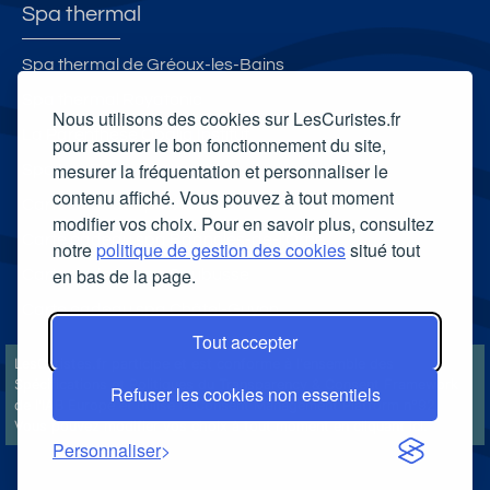
Spa thermal
Spa thermal de Gréoux-les-Bains
Spa thermal Royatonic
Nous utilisons des cookies sur LesCuristes.fr
La Parenthèse Obalia Institut
pour assurer le bon fonctionnement du site,
mesurer la fréquentation et personnaliser le
Spa Les Bains de Neyrac
contenu affiché. Vous pouvez à tout moment
Carte cadeau spa Vichy
modifier vos choix. Pour en savoir plus, consultez
Carte cadeau spa Bagnoles-de-l'Orne
notre
politique de gestion des cookies
situé tout
en bas de la page.
Carte cadeau spa Saubusse
Carte cadeau spa Châtel-Guyon
Tout accepter
LesCuristes.fr participe et est conforme à l'ensemble des
Spécifications et Politiques du Transparency & Consent Framework
Refuser les cookies non essentiels
de l'IAB Europe et utilise la Consent Management Platform n°92.
Vous pouvez modifier vos choix à tout moment en
cliquant ici
.
Personnaliser