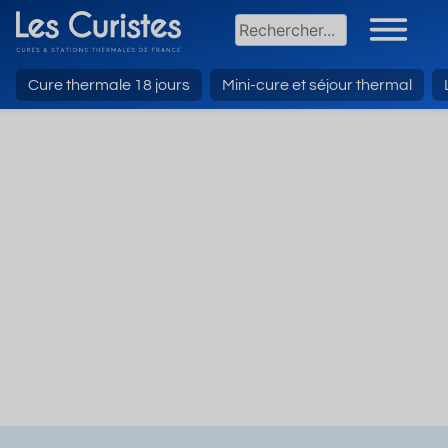
Cure thermale 18 jours
Mini-cure et séjour thermal