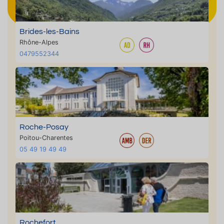
Brides-les-Bains
Rhône-Alpes
0479552344
Roche-Posay
Poitou-Charentes
05 49 19 49 49
Rochefort