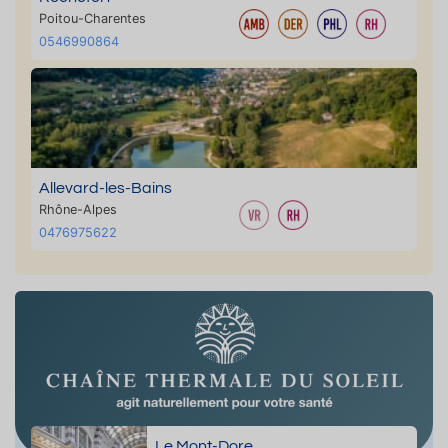
Poitou-Charentes
0546990864
Allevard-les-Bains
Rhône-Alpes
0476975622
Le Mont-Dore