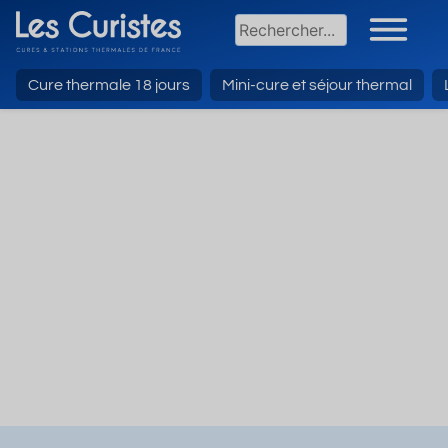
Cure thermale 18 jours
Mini-cure et séjour thermal