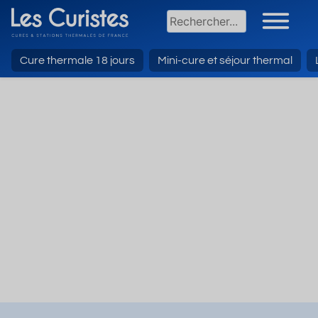
Cure thermale 18 jours
Mini-cure et séjour thermal