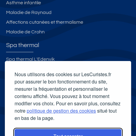
Asthme infantile
Maladie de Raynaud
Affections cutanées et thermalisme
Maladie de Crohn
Spa thermal
Spa thermal L'Edenvik
Spa thermal des Thermes de Luxeuil-les-Bains
Nous utilisons des cookies sur LesCuristes.fr
Spa Thermal de Lectoure
pour assurer le bon fonctionnement du site,
mesurer la fréquentation et personnaliser le
Spa thermal Les Bains du Couloubret
contenu affiché. Vous pouvez à tout moment
Carte cadeau spa Vichy
modifier vos choix. Pour en savoir plus, consultez
Carte cadeau spa Bagnoles-de-l'Orne
notre
politique de gestion des cookies
situé tout
en bas de la page.
Carte cadeau spa Saubusse
Carte cadeau spa Châtel-Guyon