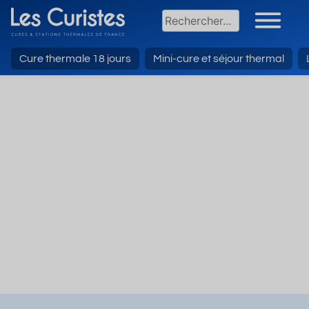
Cure thermale 18 jours
Mini-cure et séjour thermal