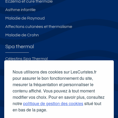
Eczéma et cure thermale
Asthme infantile
Maladie de Raynaud
Affections cutanées et thermalisme
Maladie de Crohn
Spa thermal
Célestins Spa Thermal
Institut Anti-Âge d'Enghien-les-Bains
Nous utilisons des cookies sur LesCuristes.fr
Spa thermal Salinea Spa
pour assurer le bon fonctionnement du site,
mesurer la fréquentation et personnaliser le
Spa thermal Sourcéo - Thermes Adour
contenu affiché. Vous pouvez à tout moment
Carte cadeau spa Vichy
modifier vos choix. Pour en savoir plus, consultez
Carte cadeau spa Bagnoles-de-l'Orne
notre
politique de gestion des cookies
situé tout
en bas de la page.
Carte cadeau spa Saubusse
Carte cadeau spa Châtel-Guyon