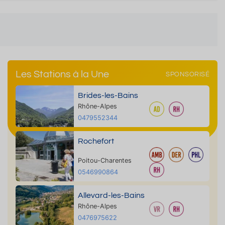
Les Stations à la Une
SPONSORISÉ
Brides-les-Bains
Rhône-Alpes
0479552344
Rochefort
Poitou-Charentes
0546990864
Allevard-les-Bains
Rhône-Alpes
0476975622