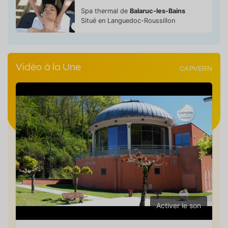
Spa thermal de
Balaruc-les-Bains
Situé en Languedoc-Roussillon
Vidéo à la Une
CAPVERN
Activer le son