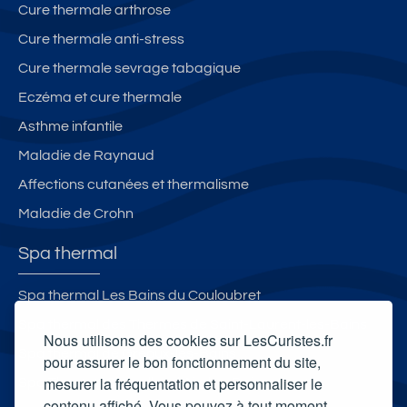
Cure thermale arthrose
Cure thermale anti-stress
Cure thermale sevrage tabagique
Eczéma et cure thermale
Asthme infantile
Maladie de Raynaud
Affections cutanées et thermalisme
Maladie de Crohn
Spa thermal
Spa thermal Les Bains du Couloubret
Spa thermal des Thermes de Saint-Laurent-les-Bains
Nous utilisons des cookies sur LesCuristes.fr
Spa thermal de Gréoux-les-Bains
pour assurer le bon fonctionnement du site,
mesurer la fréquentation et personnaliser le
Spa Thermal Chevalley d'Aix-les-Bains
contenu affiché. Vous pouvez à tout moment