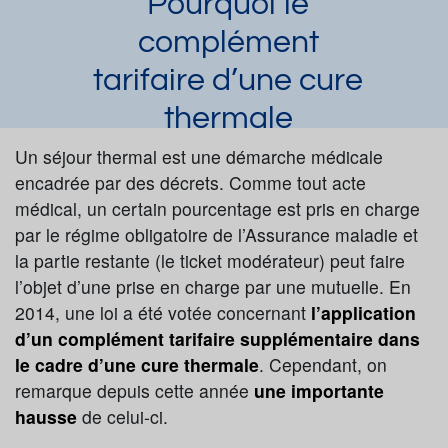
Pourquoi le
complément
tarifaire d’une cure
thermale
augmente ?
Un séjour thermal est une démarche médicale
encadrée par des décrets. Comme tout acte
Laura Dupuy
Article publié par
le 06/10/2023
médical, un certain pourcentage est pris en charge
Organisation générale de la cure
par le régime obligatoire de l’Assurance maladie et
la partie restante (le ticket modérateur) peut faire
Demander une documentation
l’objet d’une prise en charge par une mutuelle. En
2014, une loi a été votée concernant
l’application
d’un complément tarifaire supplémentaire dans
le cadre d’une cure thermale
. Cependant, on
remarque depuis cette année
une importante
hausse
de celui-ci.