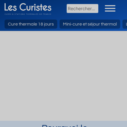
Cure thermale 18 jours
Mini-cure et séjour thermal