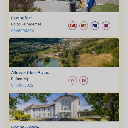
Rochefort
Poitou-Charentes
0546990864
Allevard-les-Bains
Rhône-Alpes
0476975622
Roche-Posay