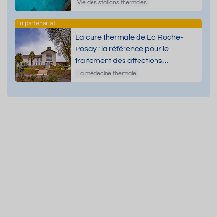
Vie des stations thermales
La cure thermale de La Roche-
Posay : la référence pour le
traitement des affections
dermatologiques
La médecine thermale