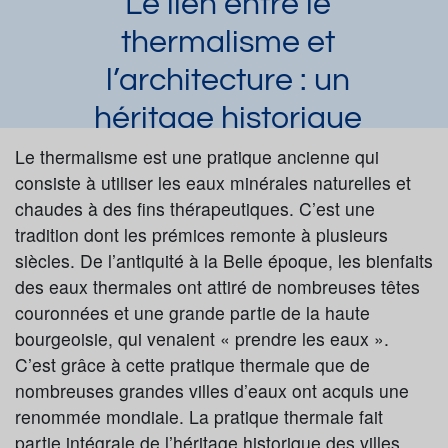
Le lien entre le
thermalisme et
l’architecture : un
héritage historique
Laura Dupuy
Le thermalisme est une pratique ancienne qui
Article publié par
le 07/09/2023
et mis à jour le 31/08/2023
consiste à utiliser les eaux minérales naturelles et
chaudes à des fins thérapeutiques. C’est une
Activité extra cure
tradition dont les prémices remonte à plusieurs
Demander une documentation
siècles. De l’antiquité à la Belle époque, les bienfaits
des eaux thermales ont attiré de nombreuses têtes
couronnées et une grande partie de la haute
bourgeoisie, qui venaient « prendre les eaux ».
C’est grâce à cette pratique thermale que de
nombreuses grandes villes d’eaux ont acquis une
renommée mondiale. La pratique thermale fait
partie intégrale de l’héritage historique des villes