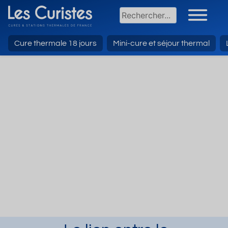
Cure thermale 18 jours
Mini-cure et séjour thermal