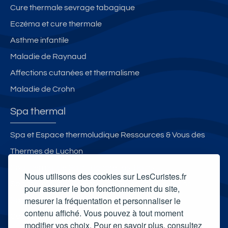
Cure thermale sevrage tabagique
Eczéma et cure thermale
Asthme infantile
Maladie de Raynaud
Affections cutanées et thermalisme
Maladie de Crohn
Spa thermal
Spa et Espace thermoludique Ressources & Vous des
Thermes de Luchon
Spa thermal de Saint-Honoré-les-Bains
Nous utilisons des cookies sur LesCuristes.fr
Spa thermal des Thermes de Préchacq-les-Bains
pour assurer le bon fonctionnement du site,
mesurer la fréquentation et personnaliser le
Spa thermal Vital Aude
contenu affiché. Vous pouvez à tout moment
Carte cadeau spa Vichy
modifier vos choix. Pour en savoir plus, consultez