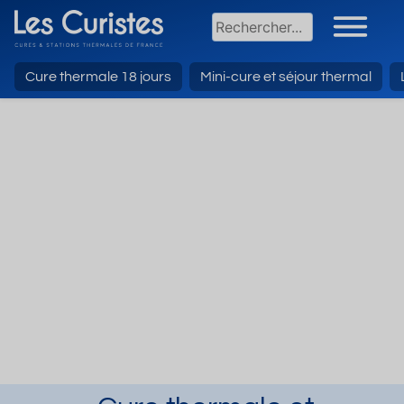
Cure thermale 18 jours
Mini-cure et séjour thermal