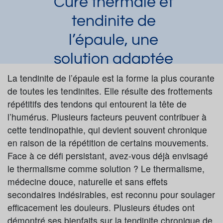
Cure thermale et
tendinite de
l’épaule, une
solution adaptée
Laura Dupuy
La tendinite de l’épaule est la forme la plus courante
Article publié par
le 26/08/2024
de toutes les tendinites. Elle résulte des frottements
Tendinites
répétitifs des tendons qui entourent la tête de
Demander une documentation
l’humérus. Plusieurs facteurs peuvent contribuer à
cette tendinopathie, qui devient souvent chronique
en raison de la répétition de certains mouvements.
Face à ce défi persistant, avez-vous déjà envisagé
le thermalisme comme solution ? Le thermalisme,
médecine douce, naturelle et sans effets
secondaires indésirables, est reconnu pour soulager
efficacement les douleurs. Plusieurs études ont
démontré ses bienfaits sur la tendinite chronique de