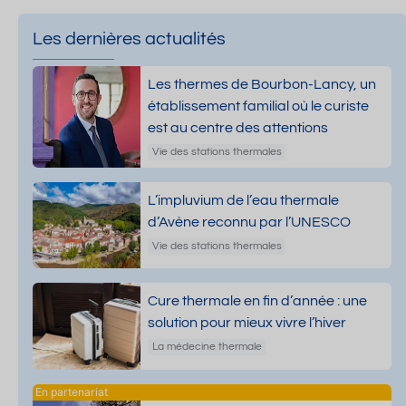
Les dernières actualités
Les thermes de Bourbon-Lancy, un
établissement familial où le curiste
est au centre des attentions
Vie des stations thermales
L’impluvium de l’eau thermale
d’Avène reconnu par l’UNESCO
Vie des stations thermales
Cure thermale en fin d’année : une
solution pour mieux vivre l’hiver
La médecine thermale