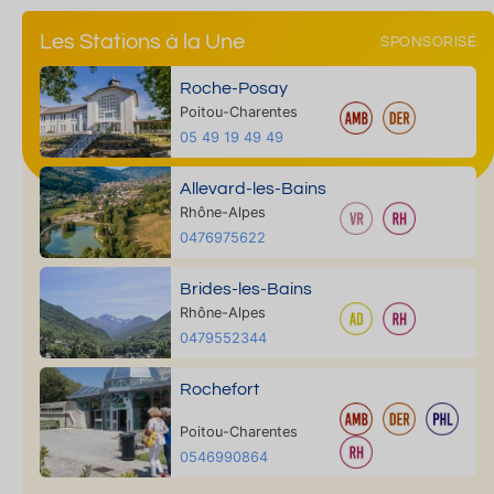
Les Stations à la Une
SPONSORISÉ
Roche-Posay
Poitou-Charentes
05 49 19 49 49
Allevard-les-Bains
Rhône-Alpes
0476975622
Brides-les-Bains
Rhône-Alpes
0479552344
Rochefort
Poitou-Charentes
0546990864