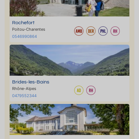
Rochefort
Poitou-Charentes
0546990864
Brides-les-Bains
Rhône-Alpes
0479552344