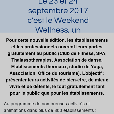
Le 23 et 24
septembre 2017
c’est le Weekend
Wellness, un
weekend dédié au
Pour cette nouvelle édition, les établissements
et les professionnels ouvrent leurs portes
bien-être et la
gratuitement au public (Club de Fitness, SPA,
détente, gratuit et
Thalassothérapies, Association de danse,
Etablissements thermaux, studio de Yoga,
près de chez vous
Association, Office du tourisme). L’objectif :
Laura Dupuy
Article publié par
le 20/09/2017
présenter leurs activités de bien-être, de mieux
et mis à jour le 06/07/2023
vivre et de détente, le tout gratuitement tant
pour le public que pour les établissements.
Demander une documentation
Au programme de nombreuses activités et
animations dans plus de 300 établissements :