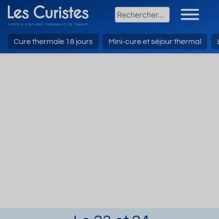
Cure thermale 18 jours
Mini-cure et séjour thermal