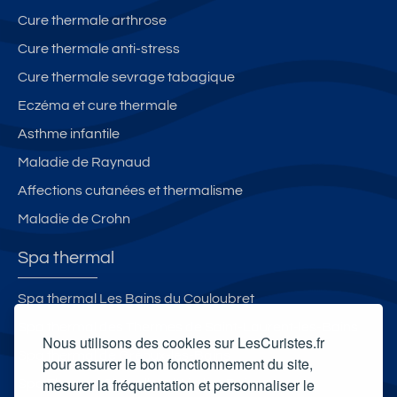
Cure thermale arthrose
Cure thermale anti-stress
Cure thermale sevrage tabagique
Eczéma et cure thermale
Asthme infantile
Maladie de Raynaud
Affections cutanées et thermalisme
Maladie de Crohn
Spa thermal
Spa thermal Les Bains du Couloubret
Spa thermal des Thermes de Saint-Laurent-les-Bains
Nous utilisons des cookies sur LesCuristes.fr
Spa thermal de Gréoux-les-Bains
pour assurer le bon fonctionnement du site,
mesurer la fréquentation et personnaliser le
Spa Thermal Chevalley d'Aix-les-Bains