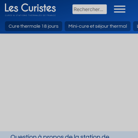
Cure thermale 18 jours
Mini-cure et séjour thermal
Question à propos de la station de