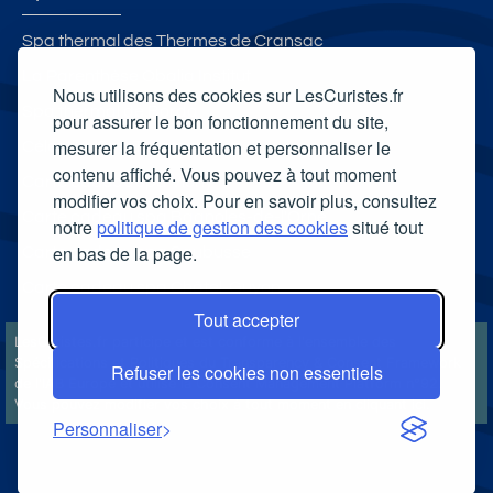
Spa thermal des Thermes de Cransac
La Parenthèse Obalia Institut
Nous utilisons des cookies sur LesCuristes.fr
Spa thermal de Borda
pour assurer le bon fonctionnement du site,
mesurer la fréquentation et personnaliser le
Célestins Spa Thermal
contenu affiché. Vous pouvez à tout moment
Carte cadeau spa Vichy
modifier vos choix. Pour en savoir plus, consultez
Carte cadeau spa Bagnoles-de-l'Orne
notre
politique de gestion des cookies
situé tout
en bas de la page.
Carte cadeau spa Saubusse
Carte cadeau spa Châtel-Guyon
Tout accepter
LesCuristes.fr participe et est conforme à l'ensemble des
Spécifications et Politiques du Transparency & Consent Framework
Refuser les cookies non essentiels
de l'IAB Europe et utilise la Consent Management Platform n°92.
Vous pouvez modifier vos choix à tout moment en
cliquant ici
.
Personnaliser