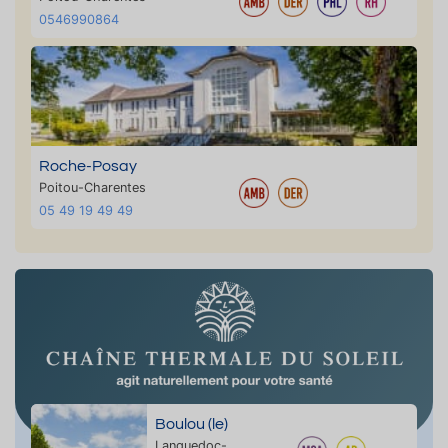
0546990864
Roche-Posay
Poitou-Charentes
05 49 19 49 49
Boulou (le)
Languedoc-